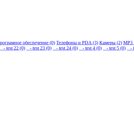
рограмное обеспечение (0)
Телефоны и PDA (3)
Камеры (2)
MP3 
- test 22 (0)
- test 23 (0)
- test 24 (0)
- test 4 (0)
- test 5 (0)
- t