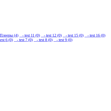
Плееры (4)
- test 11 (0)
- test 12 (0)
- test 15 (0)
- test 16 (0)
est 6 (0)
- test 7 (0)
- test 8 (0)
- test 9 (0)