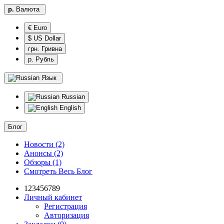
р.
Валюта
€ Euro
$ US Dollar
грн. Гривна
р. Рубль
Язык
Russian
English
Блог
Новости (2)
Анонсы (2)
Обзоры (1)
Смотреть Весь Блог
123456789
Личный кабинет
Регистрация
Авторизация