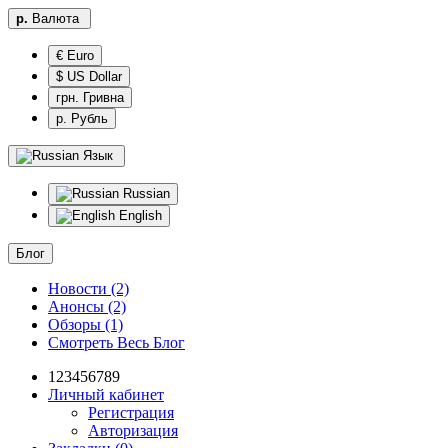
р.
Валюта
€ Euro
$ US Dollar
грн. Гривна
р. Рубль
Язык
Russian
English
Блог
Новости (2)
Анонсы (2)
Обзоры (1)
Смотреть Весь Блог
123456789
Личный кабинет
Регистрация
Авторизация